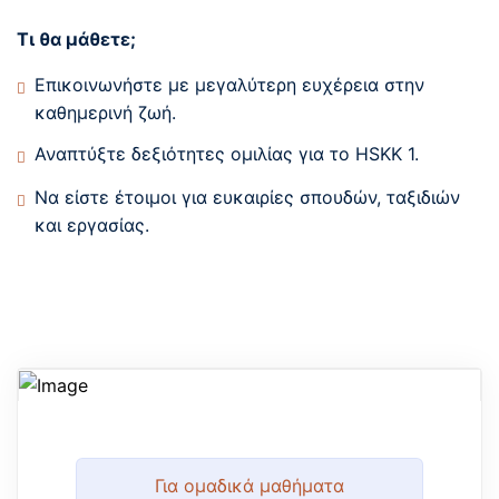
Τι θα μάθετε;
ιτικές
Επικοινωνήστε με μεγαλύτερη ευχέρεια στην
να συμμετάσχει
καθημερινή ζωή.
αι Υποστήριξη
Αναπτύξτε δεξιότητες ομιλίας για το HSKK 1.
Να είστε έτοιμοι για ευκαιρίες σπουδών, ταξιδιών
ρήτου (GDPR)
και εργασίας.
μαθήματα
Για ομαδικά μαθήματα