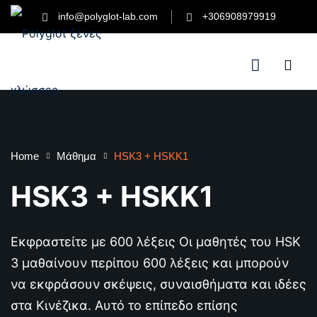
info@polyglot-lab.com
+306908979919
Sign in
Sign up
Sign in
Don’t have an account?
Sign up
 διδάσκουμε;
Home
Μάθημα
HSK3 + HSKK1
άς
HSK3 + HSKK1
ετε το Polyglot Lab;
ε για τις εξετάσεις
Εκφραστείτε με 600 λέξεις Οι μαθητές του HSK
Lost your password?
Remember me
3 μαθαίνουν περίπου 600 λέξεις και μπορούν
ε για τις εξετάσεις
να εκφράσουν σκέψεις, συναισθήματα και ιδέες
στα Κινέζικα. Αυτό το επίπεδο επίσης