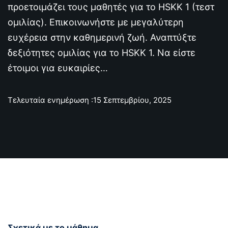
προετοιμάζει τους μαθητές για το HSKK 1 (τεστ
Sign up
ομιλίας). Επικοινωνήστε με μεγαλύτερη
Already have an account?
Sign in
ό
ευχέρεια στην καθημερινή ζωή. Αναπτύξτε
δεξιότητες ομιλίας για το HSKK 1. Να είστε
έτοιμοι για ευκαιρίες…
Τελευταία ενημέρωση :15 Σεπτεμβρίου, 2025
Αγγλικά;
ό
Σχετικά με το μάθημα