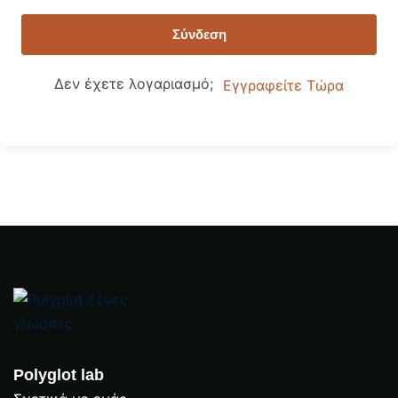
Σύνδεση
Δεν έχετε λογαριασμό;
Εγγραφείτε Τώρα
Κινέζικα;
 Προγραμματισμός
 Πρόγραμμα Σπουδών
Polyglot lab
ρωμές