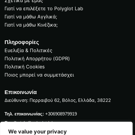
Σχετικά με εμάς
Γιατί να επιλέξετε το Polyglot Lab
ιτικές
Γιατί να μάθω Αγγλικά;
Γιατί να μάθω Κινέζικα;
να συμμετάσχει
αι Υποστήριξη
Πληροφορίες
Ευελιξία & Πολιτικές
Πολιτική Απορρήτου (GDPR)
ρήτου (GDPR)
Πολιτική Cookies
Ποιος μπορεί να συμμετάσχει
Επικοινωνία
Διεύθυνση: Περραιβού 62, Βόλος, Ελλάδα, 38222
Τηλ. επικοινωνίας:
+306908979919
Email :
info@polyglot-lab.com
μαθήματα
We value your privacy