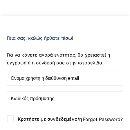
Sign up
Already have an account?
Sign in
ό
Γεια σας, καλώς ήρθατε πίσω!
Για να κάνετε αγορά ενότητας, θα χρειαστεί η
εγγραφή ή η σύνδεσή σας στην ιστοσελίδα.
Αγγλικά;
Κρατήστε με συνδεδεμένο/η
Forgot Password?
ό